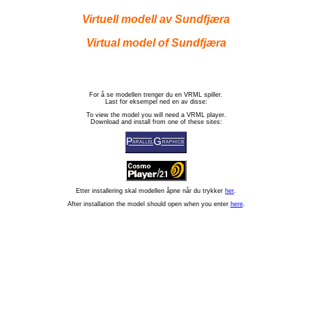
Virtuell modell av Sundfjæra
Virtual model of Sundfjæra
For å se modellen trenger du en VRML spiller.
Last for eksempel ned en av disse:
To view the model you will need a VRML player.
Download and install from one of these sites:
Etter installering skal modellen åpne når du trykker
her
.
After installation the model should open when you enter
here
.