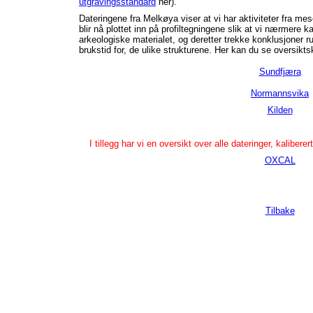
utgravingsstandard
her).
Dateringene fra Melkøya viser at vi har aktiviteter fra mesoli
blir nå plottet inn på profiltegningene slik at vi nærmere 
arkeologiske materialet, og deretter trekke konklusjoner ru
brukstid for, de ulike strukturene. Her kan du se oversikt
Sundfjæra
Normannsvika
Kilden
I tillegg har vi en oversikt over alle dateringer, kalibere
OXCAL
Tilbake