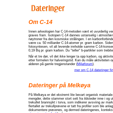
Om C-14
Innen arkeologien har C-14-metoden vært et uvurderlig ver
graves fram. Isotopen C-14 dannes ustanselig i atmosfær
nøytroner fra den kosmiske strålingen. I en karbonforbind
være ca. 50 milliarder C-14-atomer pr. gram karbon. Sid
fotosyntesen, vil alt levende innholde samme C-14-konsentr
0,19 Bq pr. gram karbon. Du "teller" b-partikler som trebit
Når et tre dør, vil det ikke lenger ta opp karbon, og aktivi
etter formelen for halveringstid. Kan du måle aktivitete
alderen på gamle tregjenstander (
Miljøforum
).
mer om C-14 dateringer fin
Dateringer på Melkøya
På Melkøya er det ekstremt lite bevart organisk materiale. I
mengder, dette stammer stort sett fra ildsteder inne i og u
trekullet brannsjikt i torva, som indikerer avsviing av marko
flertallet av trekullprøvene er tatt fra profiler som ble anl
dokumentere prøvenes, og dermed dateringenes, konteks