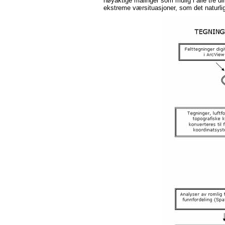
nøyaktige målinger som mulig i alle tre di
ekstreme værsituasjoner, som det naturli