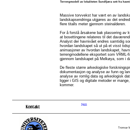
Terrengmodell av lokaliteten Sundfjæra sett fra havet
Massive torvvekst har vært en av landsk
landskapsendringa utgjøres av det endred
flere titalls meter gjennom steinalderen.
For å forstå årsakene bak plassering av ky
at bosettingene relateres til det davære
Analyst der havnivået endres samtidig som 
hvordan landskapet så ut på et visst tidsp
animasjoner av hvordan landskapet, havniv
terrengmodellene eksportert som VRML-file
gjennom landskapet på Melkøya, som i dag
De fleste større arkeologiske forskningsp
dokumentasjon og analyse av funn og land
analyse av romlig data og arkeologisk data
ligger i GIS og digitale metoder er mange,
kommer.
hjem
Tromsø M