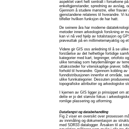
aspektet vært helt sentralt i forsøkene på 
enkeltgjenstander, spredning av avslag, og
Gjennom å studere mønstre, eller fravær a
gjenstandene relateres til hverandre. Vi 
tilfeller hvilken funksjon de har hatt.
De seinere åra har moderne datateknologi 
metoder innen arkeologisk forskning er ma
kan vi nå ved hjelp av totalstasjon og G
prøveuttak på en millimeternøyaktig og e
Videre gir GIS oss anledning til å se uli
forståelse av det helhetlige fortidige sam
kategorier med kart, tegninger, ortofoto o
ulike temalag som høydemålinger av terreng
uttakssteder for vitenskaplige prøver, tidl
forhold til hverandre. Gjennom kobling av 
funndistribusjonen innenfor et område, 
ulike funnkategorier. Dessuten produser
topografiske attributter og arkeologiske st
I kjernen av GIS ligger jo prinsippet om a
dette er jo det største fokus i arkeologi
romlige plassering og utforming.
Datafangst og databehandling
Fig 2 viser en oversikt over prosessen mål
av innmåling og dokumentasjon av struktur
med SDR33 datalogger. Årsaken til at tota