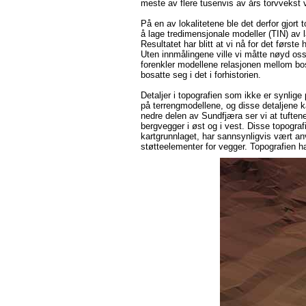
meste av flere tusenvis av års torvvekst 
På en av lokalitetene ble det derfor gjort 
å lage tredimensjonale modeller (TIN) av 
Resultatet har blitt at vi nå for det første
Uten innmålingene ville vi måtte nøyd oss
forenkler modellene relasjonen mellom b
bosatte seg i det i forhistorien.
Detaljer i topografien som ikke er synlige 
på terrengmodellene, og disse detaljene ka
nedre delen av Sundfjæra ser vi at tufte
bergvegger i øst og i vest. Disse topograf
kartgrunnlaget, har sannsynligvis vært an
støtteelementer for vegger. Topografien har