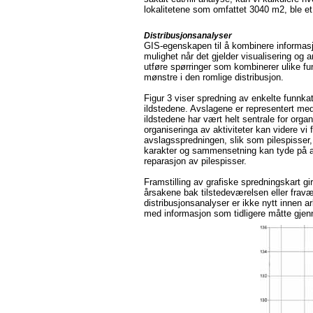
lokalitetene som omfattet 3040 m2, ble e
Distribusjonsanalyser
GIS-egenskapen til å kombinere informasj
mulighet når det gjelder visualisering og
utføre spørringer som kombinerer ulike fun
mønstre i den romlige distribusjon.
Figur 3 viser spredning av enkelte funnkate
ildstedene. Avslagene er representert med 
ildstedene har vært helt sentrale for org
organiseringa av aktiviteter kan videre vi 
avslagsspredningen, slik som pilespisse
karakter og sammensetning kan tyde på at 
reparasjon av pilespisser.
Framstilling av grafiske spredningskart gi
årsakene bak tilstedeværelsen eller fravær
distribusjonsanalyser er ikke nytt innen 
med informasjon som tidligere måtte gje