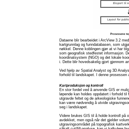
Prosessene teg
Dataene blir bearbeidet i ArcView 3.2 med 
kartgrunnlag og funndatabasen, som utgjør
nøkkel. Denne koblingen gjør at vi har til
som geografisk stedfestet informasjon. Det
koordinatsystem (NGO) og det lokale koor
i. Dette blir hovedsakelig gjort gjennom a
Ved hjelp av Spatial Analyst og 3D Analyst 
forhold til landskapet. I denne prosessen
Kartproduksjon og kontroll
En stor fordel ved å anvende GIS er muli
løpende kan holdes oppdatert i forhold t
utgravde feltet og de arkeologiske funnene
kan være nødvendig å utvide utgravingsom
seg i landskapet.
Videre brukes GIS til å holde kontroll på 
avdekket, men også når det gjelder vol
utgravingsområdet på topografisk kartve
såkalt cut/fill-analyse, kan vi kalkulere 