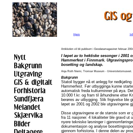
Hjem
In
Artikkelen vil bli publisert i Geodatamagasinet februar 200
I løpet av to hektiske sesonger i 2001
Hammerfest i Finnmark. Utgravingspros
bosetting og landskap.
Anja Roth Niemi, Tromsø Museum - Universitetsmuseet.
Bakgrunn
Statoil bygger nå et anlegg for nedkjøling
Hammerfest. Før utbygginga kunne starte
automatisk freda kulturminner på øya. Det 
10.000 f.kr. og fram til århundrene etter 
berøres av utbygging. Slik frigivelse ble g
løpet av 2001 og 2002 ble utgravingene 
Disse utgravingene er de største som er g
fra 11 nasjoner. 4 lokaliteter ble gravd ut 
nyere tekniske løsninger i gjennomføringe
dokumentasjon og analyse bosettingsspor
gjennom forhistoria. I denne delen av pros