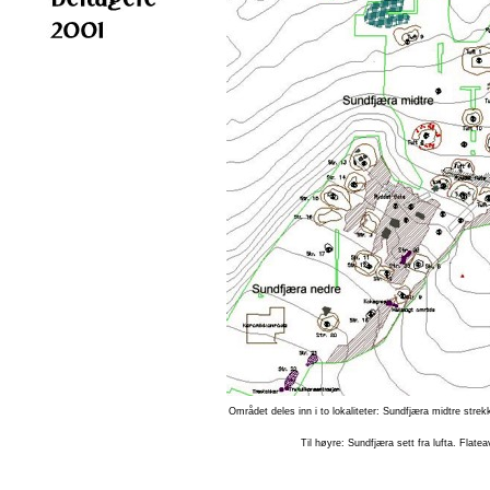
Området deles inn i to lokaliteter: Sundfjæra midtre stre
Til høyre: Sundfjæra sett fra lufta. Flate