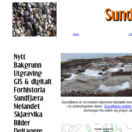
Hjem
In
Sundfjæra er et relativt skjermet dalsøkk me
i to arkeologiske deler:
Sundfjæra midtre
levninger fra eldre og yngre st