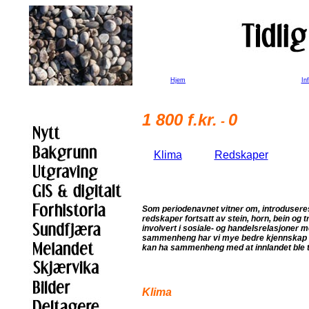
Hjem
In
1 800 f.kr.
0
-
Klima
Redskaper
Som periodenavnet vitner om, introduseres 
redskaper fortsatt av stein, horn, bein og 
involvert i sosiale- og handelsrelasjoner m
sammenheng har vi mye bedre kjennskap ti
kan ha sammenheng med at innlandet ble tat
Klima