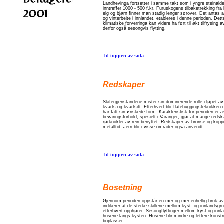
Landhevinga fortsetter i samme takt som i yngre steinalder.
inntreffer 1000 - 500 f.kr. Furuskogens tilbaketrekking fr
elg og bjørn finner man stadig lenger sørover. Det antas a
og vinterbeite i innlandet, etableres i denne perioden. De
klimatiske forverringa kan videre ha ført til økt tilfrysi
derfor også sesongvis flytting.
Til toppen av sida
Redskaper
Skifergjenstandene mister sin dominerende rolle i løpet av
kvarts og kvartsitt. Etterhvert blir flatehuggingsteknikken
har fått sin ønskede form. Karakteristisk for perioden er
bevaringsforhold, spesielt i Varanger, gjør at mange redsk
rørknokler av rein benyttet. Redskaper av bronse og kopper v
metalltid. Jern blir i visse områder også anvendt.
Til toppen av sida
Bosetning
Gjennom perioden oppstår en mer og mer enhetlig bruk av
indikerer at de sterke skillene mellom kyst- og innlandsgru
etterhvert opphører. Sesongflyttinger mellom kyst og innla
husene langs kysten. Husene blir mindre og lettere konstru
boplasser.